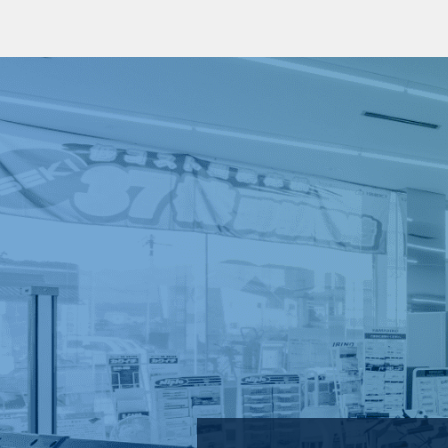
ー
シ
ョ
ン